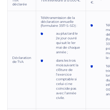
TVA
TVA inférieure à 15 000 €.
€.
déclarée
Télétransmission de la
déclaration annuelle
Té
(formulaire 3517-S-SD) :
me
au plus tard le
dé
2e jour ouvré
(f
qui suit le 1er
33
mai de chaque
po
année ;
mo
Déclaration
le
dans les trois
de TVA
mois suivant la
Té
clôture de
tr
l’exercice
lo
comptable si
du
celui-ci ne
in
coïncide pas
00
avec l’année
an
civile.