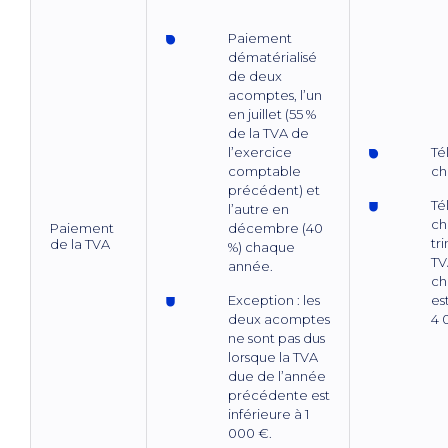
Paiement
dématérialisé
de deux
acomptes, l’un
en juillet (55 %
de la TVA de
l’exercice
Té
comptable
ch
précédent) et
Té
l’autre en
ch
Paiement
décembre (40
tri
de la TVA
%) chaque
TV
année.
ch
Exception : les
es
deux acomptes
4 
ne sont pas dus
lorsque la TVA
due de l’année
précédente est
inférieure à 1
000 €.