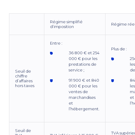
Régime simplifié
Régime rée
d’imposition
Entre :
Plus de :
36 800 € et 254
000 € pour les
25
prestations de
le
service ;
de
Seuil de
chiffre
91 900 € et 840
84
d’affaires
hors taxes
000 € pour les
le
ventes de
ma
marchandises
et
et
l’
l’hébergement.
Seuil de
TVA supérie