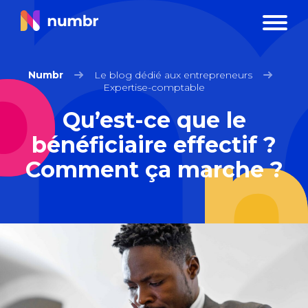
Numbr
Le blog dédié aux entrepreneurs
Expertise-comptable
Qu’est-ce que le
bénéficiaire effectif ?
Comment ça marche ?