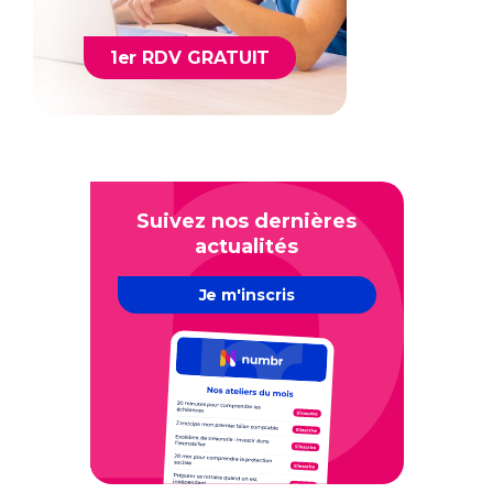
1er RDV GRATUIT
Suivez nos dernières
actualités
Je m'inscris