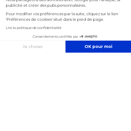
publicité et créer des pubs personnalisées.
Pour modifier vos préférences par la suite, cliquez sur le lien
'Préférences de cookies' situé dans le pied de page.
Lire la politique de confidentialité
Consentements certifiés par
COOKIES
Je choisis
OK pour moi
Axeptio consent
Plateforme de Gestion du Consentement : Personnalisez vos O
Notre plateforme vous permet d'adapter et de gérer vos paramètr