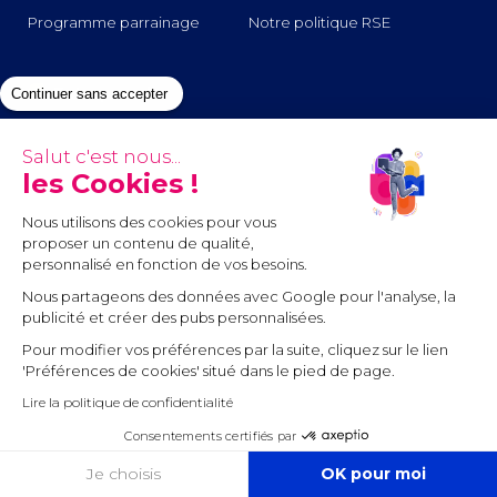
Programme parrainage
Notre politique RSE
i
Entreprendre
Continuer sans accepter
Un accompagnement
Création d’entreprise
Salut c'est nous...
complet
les Cookies !
Comptabilité
L’outil tout-en-un Tiime
Nous utilisons des cookies pour vous
Partenaires
Nous contacter
proposer un contenu de qualité,
personnalisé en fonction de vos besoins.
Nous partageons des données avec Google pour l'analyse, la
o
Guides
publicité et créer des pubs personnalisées.
Pour modifier vos préférences par la suite, cliquez sur le lien
Le blog dédié aux
Tous nos articles
'Préférences de cookies' situé dans le pied de page.
entrepreneurs
Lire la politique de confidentialité
Nos guides à télécharger
Tous les témoignages
Consentements certifiés par
COOKIES
Je choisis
OK pour moi
01 89 16 40 98