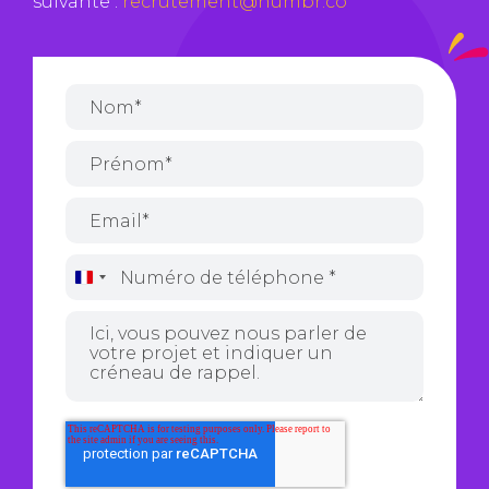
suivante :
recrutement@numbr.co
France
+33