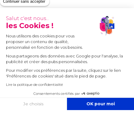
Continuer sans accepter
Salut c'est nous...
les Cookies !
Nous utilisons des cookies pour vous
proposer un contenu de qualité,
personnalisé en fonction de vos besoins.
Nous partageons des données avec Google pour l'analyse, la
publicité et créer des pubs personnalisées.
Pour modifier vos préférences par la suite, cliquez sur le lien
'Préférences de cookies' situé dans le pied de page.
Lire la politique de confidentialité
Consentements certifiés par
COOKIES
Je choisis
OK pour moi
Axeptio consent
Plateforme de Gestion du Consentement : Personnalisez vos O
Notre plateforme vous permet d'adapter et de gérer vos paramètr