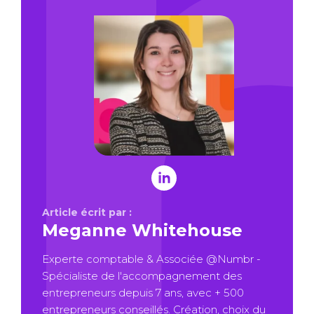
Article écrit par :
Meganne Whitehouse
Experte comptable & Associée @Numbr -
Spécialiste de l'accompagnement des
entrepreneurs depuis 7 ans, avec + 500
entrepreneurs conseillés. Création, choix du