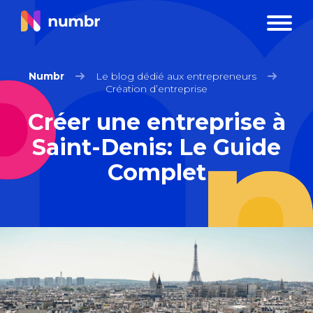
Numbr
Le blog dédié aux entrepreneurs
Création d’entreprise
Créer une entreprise à
Saint-Denis: Le Guide
Complet