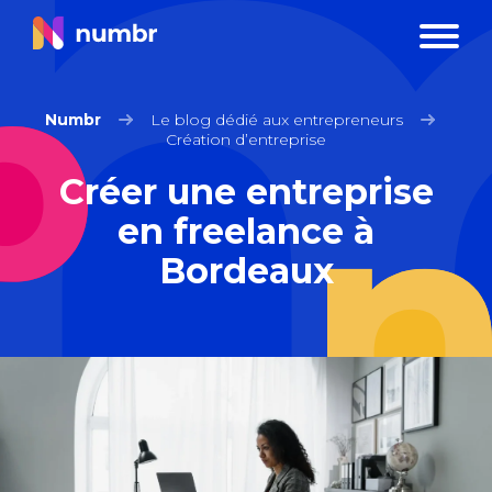
Numbr
Le blog dédié aux entrepreneurs
Création d’entreprise
Créer une entreprise
en freelance à
Bordeaux