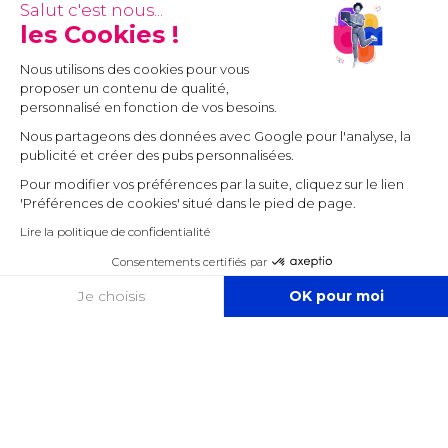
Salut c'est nous...
les Cookies !
Nous utilisons des cookies pour vous
proposer un contenu de qualité,
personnalisé en fonction de vos besoins.
Nous partageons des données avec Google pour l'analyse, la
publicité et créer des pubs personnalisées.
Pour modifier vos préférences par la suite, cliquez sur le lien
'Préférences de cookies' situé dans le pied de page.
Lire la politique de confidentialité
Consentements certifiés par
COOKIES
Je choisis
OK pour moi
Axeptio consent
Plateforme de Gestion du Consentement : Personnalisez vos O
Notre plateforme vous permet d'adapter et de gérer vos paramètr