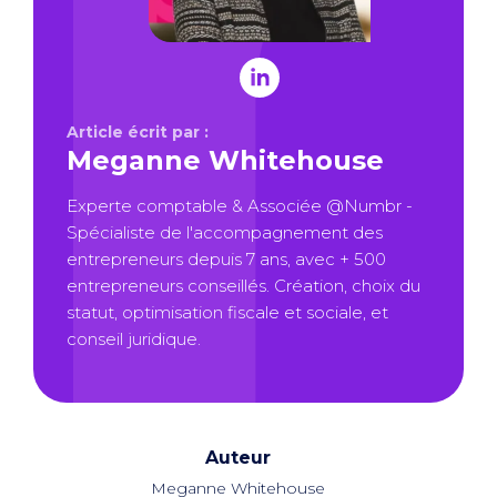
Article écrit par :
Meganne Whitehouse
Experte comptable & Associée @Numbr -
Spécialiste de l'accompagnement des
entrepreneurs depuis 7 ans, avec + 500
entrepreneurs conseillés. Création, choix du
statut, optimisation fiscale et sociale, et
conseil juridique.
Auteur
Meganne Whitehouse