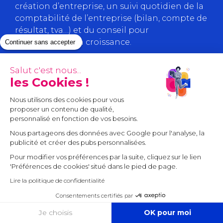
création d’entreprise, un suivi quotidien de la
comptabilité de l’entreprise (bilan, compte de
résultat, tva…) et du conseil pour
accompagner la croissance.
Continuer sans accepter
Salut c'est nous...
Nous contacter
les Cookies !
Nous utilisons des cookies pour vous
proposer un contenu de qualité,
personnalisé en fonction de vos besoins.
Nous partageons des données avec Google pour l'analyse, la
publicité et créer des pubs personnalisées.
Pour modifier vos préférences par la suite, cliquez sur le lien
'Préférences de cookies' situé dans le pied de page.
Lire la politique de confidentialité
Consentements certifiés par
COOKIES
Je choisis
OK pour moi