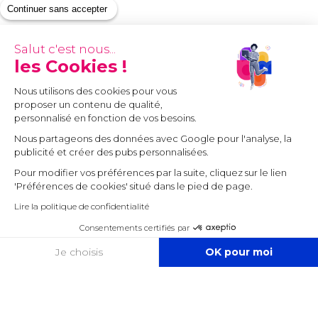
Continuer sans accepter
Salut c'est nous...
les Cookies !
Nous utilisons des cookies pour vous
proposer un contenu de qualité,
personnalisé en fonction de vos besoins.
Nous partageons des données avec Google pour l'analyse, la
publicité et créer des pubs personnalisées.
Pour modifier vos préférences par la suite, cliquez sur le lien
'Préférences de cookies' situé dans le pied de page.
Lire la politique de confidentialité
Consentements certifiés par
COOKIES
Je choisis
OK pour moi
Axeptio consent
Plateforme de Gestion du Consentement : Personnalisez vos O
Notre plateforme vous permet d'adapter et de gérer vos paramètr