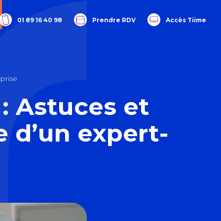
01 89 16 40 98
Prendre RDV
Accès Tiime
prise
: Astuces et
e d’un expert-