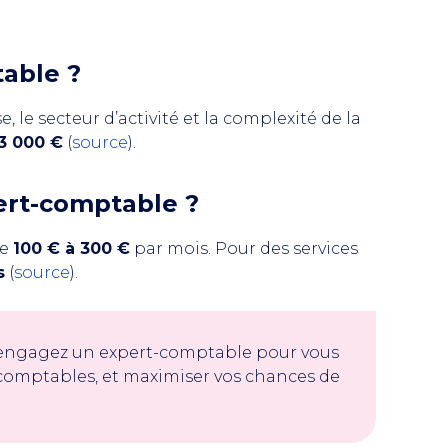
table ?
se, le secteur d’activité et la complexité de la
 3 000 €
(
source
).
ert-comptable ?
de
100 € à 300 €
par mois. Pour des services
s
(
source
).
, engagez un expert-comptable pour vous
t comptables, et maximiser vos chances de