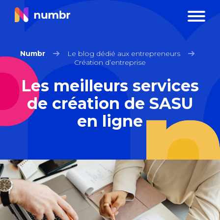
Numbr
Le blog dédié aux entrepreneurs
Création d’entreprise
Les meilleurs services
de création de SASU
en ligne