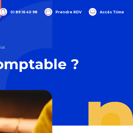
01 89 16 40 98
Prendre RDV
Accès Tiime
iat
omptable ?