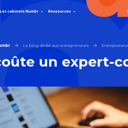
Les cabinets Numbr
Ressources
umbr
Le blog dédié aux entrepreneurs
Entrepreneur
oûte un expert-c