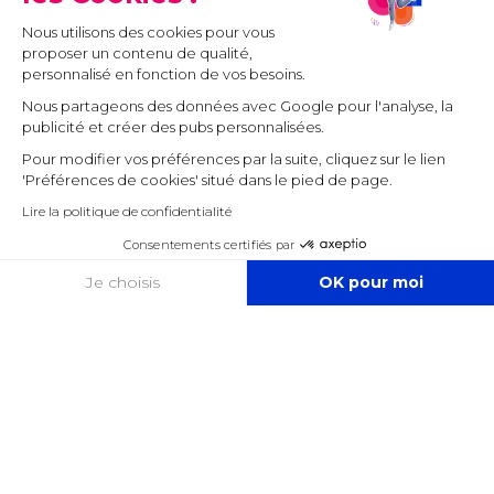
Nous utilisons des cookies pour vous
proposer un contenu de qualité,
personnalisé en fonction de vos besoins.
Nous partageons des données avec Google pour l'analyse, la
publicité et créer des pubs personnalisées.
Pour modifier vos préférences par la suite, cliquez sur le lien
'Préférences de cookies' situé dans le pied de page.
Lire la politique de confidentialité
Consentements certifiés par
COOKIES
Je choisis
OK pour moi
Axeptio consent
Plateforme de Gestion du Consentement : Personnalisez vos O
Notre plateforme vous permet d'adapter et de gérer vos paramètr