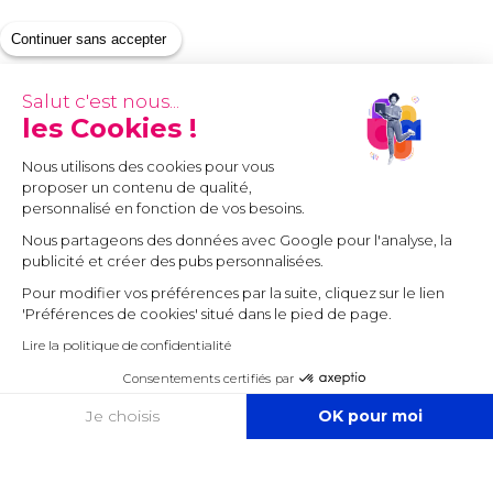
Continuer sans accepter
Salut c'est nous...
les Cookies !
Nous utilisons des cookies pour vous
proposer un contenu de qualité,
personnalisé en fonction de vos besoins.
Nous partageons des données avec Google pour l'analyse, la
publicité et créer des pubs personnalisées.
Pour modifier vos préférences par la suite, cliquez sur le lien
'Préférences de cookies' situé dans le pied de page.
Lire la politique de confidentialité
Consentements certifiés par
COOKIES
Je choisis
OK pour moi
Axeptio consent
Plateforme de Gestion du Consentement : Personnalisez vos O
Notre plateforme vous permet d'adapter et de gérer vos paramètr